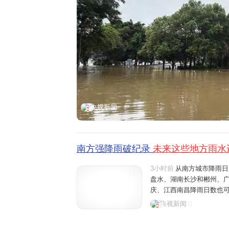
央视新闻
南方强降雨破纪录
未来这些地方雨水
3小时前
从南方城市降雨日
盘水、湖南长沙和郴州、
庆、江西南昌降雨日数也可
桂林、六盘水将有大雨、暴
央视新闻
可能有大雨。温馨提醒，