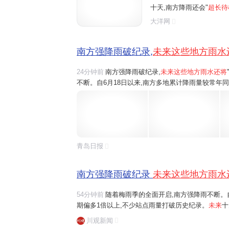
十天,南方降雨还会"
超长待
到江南中南部一带。 刚刚
大洋网
些城市未来七天降雨全勤?
南方强降雨破纪录,
未来这些地方雨水
24分钟前
南方强降雨破纪录,
未来这些地方雨水还将
不断。自6月18日以来,南方多地累计降雨量较常年
未来十天,南方降雨还会"超长待机",雨带南北摆动
刚刚过去的强降雨有多猛?未来暴雨重心...
青岛日报
南方强降雨破纪录
未来这些地方雨水
54分钟前
随着梅雨季的全面开启,南方强降雨不断。
期偏多1倍以上,不少站点雨量打破历史纪录。
未来
十
轮番影响贵州、广西北部到江南中南部一带。刚刚过
川观新闻
城市未来七天降雨全勤?一组数据为你揭晓。