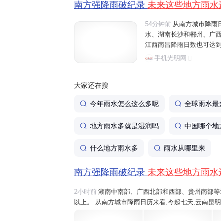
南方强降雨破纪录
未来这些地方雨水
54分钟前
从南方城市降雨
水、湖南长沙和郴州、广
江西南昌降雨日数也可达到
六盘水将有大雨、暴雨,之后
手机光明网
雨。 温馨提醒,近期,南方降
大家还在搜
今年雨水怎么这么多呢
全球雨水最
地方雨水多就是湿润吗
中国哪个地
什么地方雨水多
雨水从哪里来
南方强降雨破纪录
未来这些地方雨水
2小时前
湖南中南部、广西北部和西部、贵州南部等地部
以上。 从南方城市降雨日历来看,今起七天,云南昆
桂林和柳州、江西吉安
雨水
或将全勤,重庆、江西南