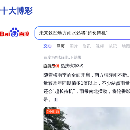
十大博彩
时间不限
所有网页和文件
站点内检索
网页
图片
资讯
视频
笔记
地图
百度为您找到以下结果
热搜榜第3名
随着梅雨季的全面开启，南方强降雨不断。
量较常年同期偏多1倍以上，不少站点雨
还会"超长待机"，雨带南北摆动，将轮番
带。‌‌
1
2小时前