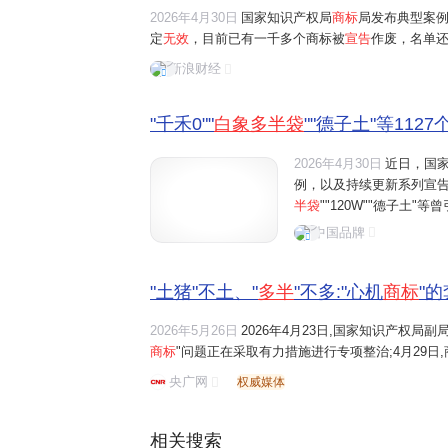
2026年4月30日
国家知识产权局
商标
局发布典型案
定
无效
，目前已有一千多个商标被
宣告
作废，名单
多半袋"当商标，虚标份量误导消费者；还有德子土
新浪财经
个"鸡"或者"土"，刻意蹭农家散养热度，实则名不副实.
"千禾0""
白象多半袋
""德子土"等1127
2026年4月30日
近日，国
例，以及持续更新系列宣告
半袋
""120W""德子土
例，国家商标局还表示，对
中国品牌
猪"文字的
商标宣告无效
。
"土猪"不土、"
多半
"不多:"心机
商标
"
2026年5月26日
2026年4月23日,国家知识产权局
商标
"问题正在采取有力措施进行专项整治;4月29日,
号土猪"等1127件带有欺骗性的商标依职权
宣告无效
央广网
权威媒体
布1115件相关商标信息,并公布了...
相关搜索