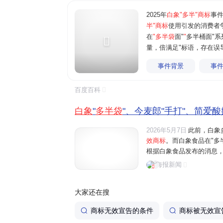
2025年
白象"多半"商标
事
半"商标
使用引发的消费者争
在
"多半袋
面"
"
多半桶面"系
量，倍满足"标语，存在误
事件背景
事
百度百科
白象
"
多半袋
"、今麦郎"手打"、简爱酸
2026年5月7日
此前，白象
效商标
。而白象食品在"多
根据白象食品发布的消息，原
一半"系列产品更名为"面饼
海报新闻
前，白象相关整改产品已投
大家还在搜
商标无效宣告的条件
商标被无效宣