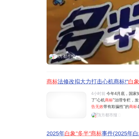
南方都市报
商标
法修改拟大力打击心机商标!"
白
4小时前
今年4月底，国家
了"心机
商标
"治理专栏，
告无效
带有欺骗性"的
商标
引发争议的
商标
均被作为
南方都市报
份有限公司发布声明称，将
2025年
白象"多半"商标
事件(2025年白