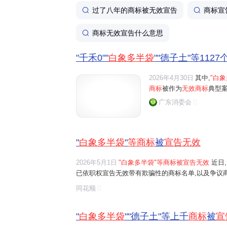
过了八年的商标被无效宣告
商标宣
商标无效宣告什么意思
"千禾0""
白象多半袋
""德子土"等1127
2026年4月30日
其中,
"白象
商标
被作为
无效商标
典型案例
广东消委会
"
白象多半袋
"
等商标
被
宣告无效
2026年5月1日
"白象多半袋"等商标被宣告无效
近日
已依职权宣告无效带有欺骗性的商标名单,以及争议商标典
土"等商标被作为无效商标典型案例。
同花顺
"
白象多半袋
""德子土"等上千
商标
被
宣