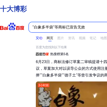
十大博彩
时间不限
所有网页和文件
站点内检索
网页
图片
资讯
视频
笔记
地图
百度为您找到以下结果
热搜榜第5名
6月23日，商标法修订草案二审稿提请十
议，草案加大对以误导公众的方式使用注
擀""白象多半袋""德子土"等曾引发争议的商
3小时前