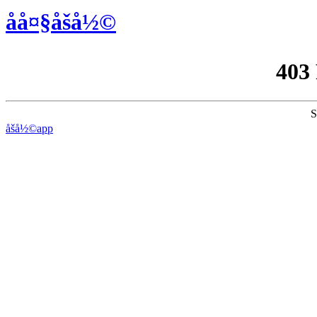
åå¤§åšå½©
403
S
åšå½©app