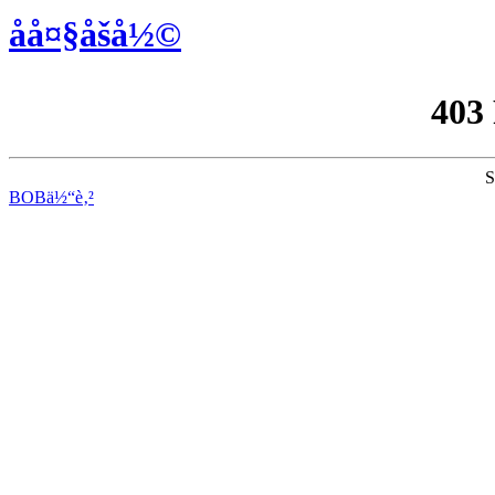
åå¤§åšå½©
403
S
BOBä½“è‚²